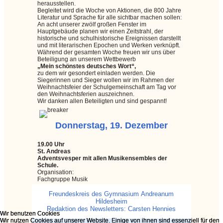
herausstellen.
Begleitet wird die Woche von Aktionen, die 800 Jahre
Literatur und Sprache für alle sichtbar machen sollen:
An acht unserer zwölf großen Fenster im
Hauptgebäude planen wir einen Zeitstrahl, der
historische und schulhistorische Ereignissen darstellt
und mit literarischen Epochen und Werken verknüpft.
Während der gesamten Woche freuen wir uns über
Beteiligung an unserem Wettbewerb
„Mein schönstes deutsches Wort“,
zu dem wir gesondert einladen werden. Die
Siegerinnen und Sieger wollen wir im Rahmen der
Weihnachtsfeier der Schulgemeinschaft am Tag vor
den Weihnachtsferien auszeichnen.
Wir danken allen Beteiligten und sind gespannt!
Donnerstag, 19. Dezember
19.00 Uhr
St. Andreas
Adventsvesper mit allen Musikensembles der
Schule.
Organisation:
Fachgruppe Musik
Freundeskreis des Gymnasium Andreanum
Hildesheim
Redaktion des Newsletters: Carsten Hennies
Wir benutzen Cookies
Wir benutzen Cookies
Wir nutzen Cookies auf unserer Website. Einige von ihnen sind essenziell für den
Wir nutzen Cookies auf unserer Website. Einige von ihnen sind essenziell für den