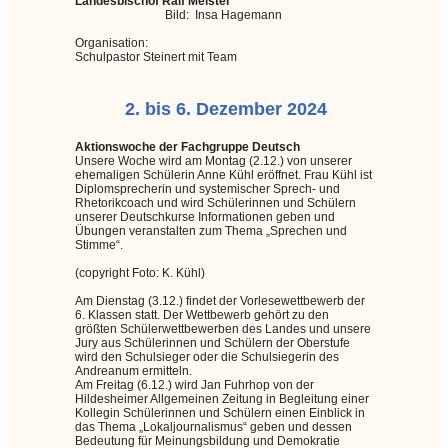
Landesbischof Ralf Meister
Bild: Insa Hagemann
Organisation:
Schulpastor Steinert mit Team
2. bis 6. Dezember 2024
Aktionswoche der Fachgruppe Deutsch
Unsere Woche wird am Montag (2.12.) von unserer
ehemaligen Schülerin Anne Kühl eröffnet. Frau Kühl ist
Diplomsprecherin und systemischer Sprech- und
Rhetorikcoach und wird Schülerinnen und Schülern
unserer Deutschkurse Informationen geben und
Übungen veranstalten zum Thema „Sprechen und
Stimme“.
(copyright Foto: K. Kühl)
Am Dienstag (3.12.) findet der Vorlesewettbewerb der
6. Klassen statt. Der Wettbewerb gehört zu den
größten Schülerwettbewerben des Landes und unsere
Jury aus Schülerinnen und Schülern der Oberstufe
wird den Schulsieger oder die Schulsiegerin des
Andreanum ermitteln.
Am Freitag (6.12.) wird Jan Fuhrhop von der
Hildesheimer Allgemeinen Zeitung in Begleitung einer
Kollegin Schülerinnen und Schülern einen Einblick in
das Thema „Lokaljournalismus“ geben und dessen
Bedeutung für Meinungsbildung und Demokratie