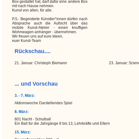
Box gestaltet hat, darf dafür eine andere Box
mit nach Hause nehmen.
Kunst von allen, für alle.
P.S.: Begeisterte Künstler*innen dürfen nach
Absprache auch die Aufsicht über das
mobile Kunst-Atelier - einen knuffigen
Wohnwagen-anhänger - übernehmen.
Wir freuen uns auf eure Ideen,
euer Kunst-Team
Rückschau....
21. Januar: Christoph Biemann 23. Januar: Scienc
... und Vorschau
3. - 7. März:
Aktionswoche Darstellendes Spiel
8. März:
801 Nacht - Schulball
Ein Ball für die Jahrgänge 8 bis 13, Lehrkräfte und Eltern
15. März: