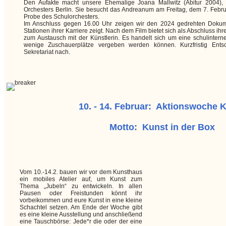
Den Aufakte macht unsere Ehemalige Joana Mallwitz (Abitur 2004), 
Orchesters Berlin. Sie besucht das Andreanum am Freitag, dem 7. Februa
Probe des Schulorchesters.
Im Anschluss gegen 16.00 Uhr zeigen wir den 2024 gedrehten Dokum
Stationen ihrer Karriere zeigt. Nach dem Film bietet sich als Abschluss i
zum Austausch mit der Künstlerin. Es handelt sich um eine schulinterne
wenige Zuschauerplätze vergeben werden können. Kurzfristig Entsc
Sekretariat nach.
10. - 14. Februar: Aktionswoche 
Motto: Kunst in der Box
Vom 10.-14.2. bauen wir vor dem Kunsthaus
ein mobiles Atelier auf, um Kunst zum
Thema „Jubeln“ zu entwickeln. In allen
Pausen oder Freistunden könnt ihr
vorbeikommen und eure Kunst in eine kleine
Schachtel setzen. Am Ende der Woche gibt
es eine kleine Ausstellung und anschließend
eine Tauschbörse: Jede*r die oder der eine