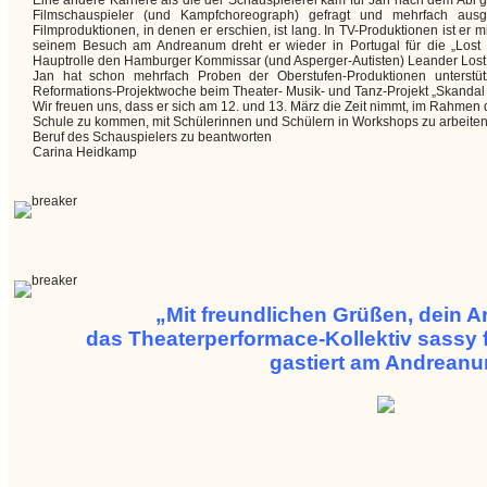
Eine andere Karriere als die der Schauspielerei kam für Jan nach dem Abi gar
Filmschauspieler (und Kampfchoreograph) gefragt und mehrfach ausg
Filmproduktionen, in denen er erschien, ist lang. In TV-Produktionen ist er m
seinem Besuch am Andreanum dreht er wieder in Portugal für die „Lost i
Hauptrolle den Hamburger Kommissar (und Asperger-Autisten) Leander Lost 
Jan hat schon mehrfach Proben der Oberstufen-Produktionen unterstüt
Reformations-Projektwoche beim Theater- Musik- und Tanz-Projekt „Skandal
Wir freuen uns, dass er sich am 12. und 13. März die Zeit nimmt, im Rahmen
Schule zu kommen, mit Schülerinnen und Schülern in Workshops zu arbeiten
Beruf des Schauspielers zu beantworten
Carina Heidkamp
„Mit freundlichen Grüßen, dein A
das Theaterperformace-Kollektiv sassy 
gastiert am Andrean