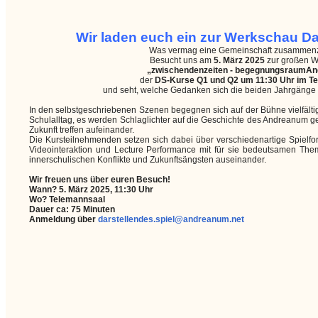
Wir laden euch ein zur Werkschau Da
Was vermag eine Gemeinschaft zusammen
Besucht uns am
5. März 2025
zur großen 
„zwischendenzeiten - begegnungsraumA
der
DS-Kurse Q1 und Q2 um 11:30 Uhr im T
und seht, welche Gedanken sich die beiden Jahrgänge
In den selbstgeschriebenen Szenen begegnen sich auf der Bühne vielfälti
Schulalltag, es werden Schlaglichter auf die Geschichte des Andreanum 
Zukunft treffen aufeinander.
Die Kursteilnehmenden setzen sich dabei über verschiedenartige Spielf
Videointeraktion und Lecture Performance mit für sie bedeutsamen The
innerschulischen Konflikte und Zukunftsängsten auseinander.
Wir freuen uns über euren Besuch!
Wann? 5. März 2025, 11:30 Uhr
Wo? Telemannsaal
Dauer ca: 75 Minuten
Anmeldung über
darstellendes.spiel@andreanum.net