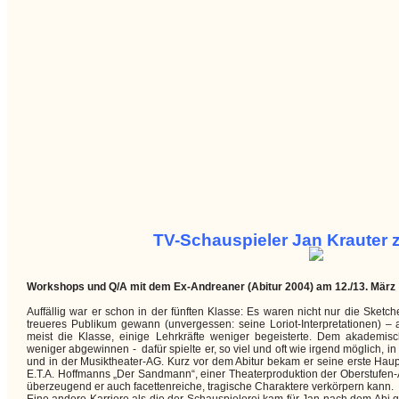
TV-Schauspieler Jan Krauter
Workshops und Q/A mit dem Ex-Andreaner (Abitur 2004) am 12./13. März
Auffällig war er schon in der fünften Klasse: Es waren nicht nur die Sketc
treueres Publikum gewann (unvergessen: seine Loriot-Interpretationen) – 
meist die Klasse, einige Lehrkräfte weniger begeisterte. Dem akademis
weniger abgewinnen - dafür spielte er, so viel und oft wie irgend möglich, i
und in der Musiktheater-AG. Kurz vor dem Abitur bekam er seine erste Haupt
E.T.A. Hoffmanns „Der Sandmann“, einer Theaterproduktion der Oberstufen-
überzeugend er auch facettenreiche, tragische Charaktere verkörpern kann.