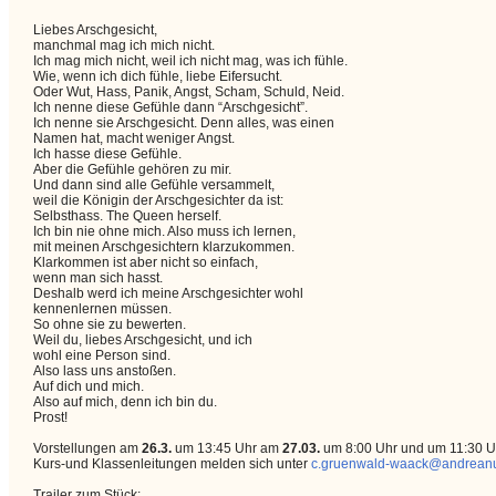
Liebes Arschgesicht,
manchmal mag ich mich nicht.
Ich mag mich nicht, weil ich nicht mag, was ich fühle.
Wie, wenn ich dich fühle, liebe Eifersucht.
Oder Wut, Hass, Panik, Angst, Scham, Schuld, Neid.
Ich nenne diese Gefühle dann “Arschgesicht”.
Ich nenne sie Arschgesicht. Denn alles, was einen
Namen hat, macht weniger Angst.
Ich hasse diese Gefühle.
Aber die Gefühle gehören zu mir.
Und dann sind alle Gefühle versammelt,
weil die Königin der Arschgesichter da ist:
Selbsthass. The Queen herself.
Ich bin nie ohne mich. Also muss ich lernen,
mit meinen Arschgesichtern klarzukommen.
Klarkommen ist aber nicht so einfach,
wenn man sich hasst.
Deshalb werd ich meine Arschgesichter wohl
kennenlernen müssen.
So ohne sie zu bewerten.
Weil du, liebes Arschgesicht, und ich
wohl eine Person sind.
Also lass uns anstoßen.
Auf dich und mich.
Also auf mich, denn ich bin du.
Prost!
Vorstellungen am
26.3.
um 13:45 Uhr am
27.03.
um 8:00 Uhr und um 11:30 U
Kurs-und Klassenleitungen melden sich unter
c.gruenwald-waack@andrean
Trailer zum Stück: