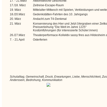
17. - 21.März
Aktionswoche Geschichte:
17./18. März
Zeitreise-Escape-Raum
19. März
Mittelalter-Mittwoch mit Spielen, Verkleidungen und we
18./20.März
Gedenkstätten-Fahrten des 10. Jahrgangs
20. März
Andacht zum T4-Denkmal
21. März
Konservierung des Hier und Jetzt (Vergraben einer Zeitka
Preisverleihung "Die Welt im Jahre 1225"
Kostümführungen (für interessierte Schüler:innen)
26./27.März
Theaterperformace-Kollektiv sassy fires aus Hildeshei
7. - 21.April
Osterferien
Schulalltag, Gemeinschaft, Druck, Erwartungen, Liebe, Menschlichkeit, Zu
Anderssein, Bedrohung, Kommunikation