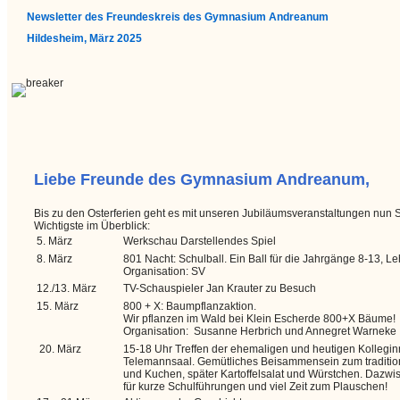
Newsletter des Freundeskreis des Gymnasium Andreanum
Hildesheim, März 2025
Liebe Freunde des Gymnasium Andreanum,
Bis zu den Osterferien geht es mit unseren Jubiläumsveranstaltungen nun S
Wichtigste im Überblick:
5. März
Werkschau Darstellendes Spiel
8. März
801 Nacht: Schulball. Ein Ball für die Jahrgänge 8-13, Leh
Organisation: SV
12./13. März
TV-Schauspieler Jan Krauter zu Besuch
15. März
800 + X: Baumpflanzaktion.
Wir pflanzen im Wald bei Klein Escherde 800+X Bäume!
Organisation: Susanne Herbrich und Annegret Warneke
20. März
15-18 Uhr Treffen der ehemaligen und heutigen Kollegi
Telemannsaal. Gemütliches Beisammensein zum traditione
und Kuchen, später Kartoffelsalat und Würstchen. Dazwi
für kurze Schulführungen und viel Zeit zum Plauschen!