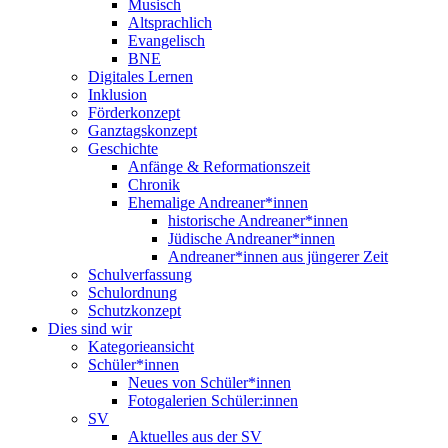
Musisch
Altsprachlich
Evangelisch
BNE
Digitales Lernen
Inklusion
Förderkonzept
Ganztagskonzept
Geschichte
Anfänge & Reformationszeit
Chronik
Ehemalige Andreaner*innen
historische Andreaner*innen
Jüdische Andreaner*innen
Andreaner*innen aus jüngerer Zeit
Schulverfassung
Schulordnung
Schutzkonzept
Dies sind wir
Kategorieansicht
Schüler*innen
Neues von Schüler*innen
Fotogalerien Schüler:innen
SV
Aktuelles aus der SV