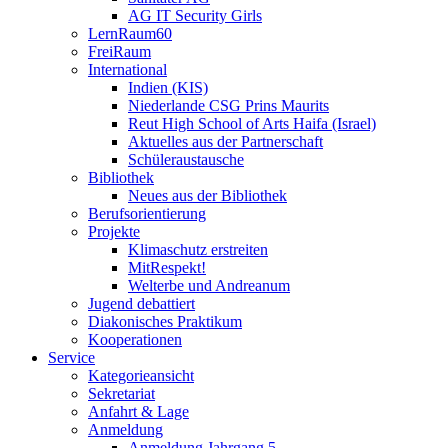
AG IT Security Girls
LernRaum60
FreiRaum
International
Indien (KIS)
Niederlande CSG Prins Maurits
Reut High School of Arts Haifa (Israel)
Aktuelles aus der Partnerschaft
Schüleraustausche
Bibliothek
Neues aus der Bibliothek
Berufsorientierung
Projekte
Klimaschutz erstreiten
MitRespekt!
Welterbe und Andreanum
Jugend debattiert
Diakonisches Praktikum
Kooperationen
Service
Kategorieansicht
Sekretariat
Anfahrt & Lage
Anmeldung
Anmeldung Jahrgang 5