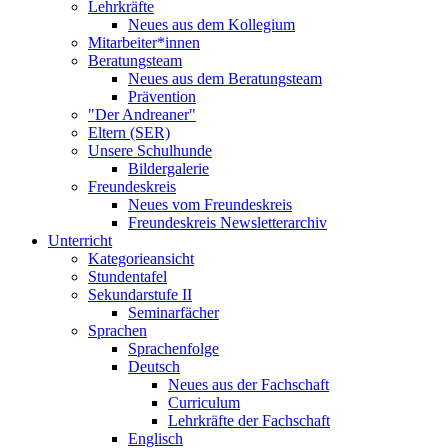
Lehrkräfte
Neues aus dem Kollegium
Mitarbeiter*innen
Beratungsteam
Neues aus dem Beratungsteam
Prävention
"Der Andreaner"
Eltern (SER)
Unsere Schulhunde
Bildergalerie
Freundeskreis
Neues vom Freundeskreis
Freundeskreis Newsletterarchiv
Unterricht
Kategorieansicht
Stundentafel
Sekundarstufe II
Seminarfächer
Sprachen
Sprachenfolge
Deutsch
Neues aus der Fachschaft
Curriculum
Lehrkräfte der Fachschaft
Englisch