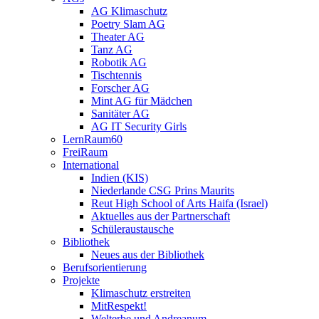
AG Klimaschutz
Poetry Slam AG
Theater AG
Tanz AG
Robotik AG
Tischtennis
Forscher AG
Mint AG für Mädchen
Sanitäter AG
AG IT Security Girls
LernRaum60
FreiRaum
International
Indien (KIS)
Niederlande CSG Prins Maurits
Reut High School of Arts Haifa (Israel)
Aktuelles aus der Partnerschaft
Schüleraustausche
Bibliothek
Neues aus der Bibliothek
Berufsorientierung
Projekte
Klimaschutz erstreiten
MitRespekt!
Welterbe und Andreanum