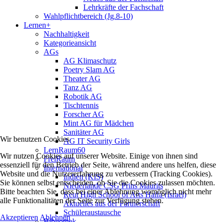
Lehrkräfte der Fachschaft
Wahlpflichtbereich (Jg.8-10)
Lernen+
Nachhaltigkeit
Kategorieansicht
AGs
AG Klimaschutz
Poetry Slam AG
Theater AG
Tanz AG
Robotik AG
Tischtennis
Forscher AG
Mint AG für Mädchen
Sanitäter AG
Wir benutzen Cookies
AG IT Security Girls
LernRaum60
Wir nutzen Cookies auf unserer Website. Einige von ihnen sind
FreiRaum
essenziell für den Betrieb der Seite, während andere uns helfen, diese
International
Website und die Nutzererfahrung zu verbessern (Tracking Cookies).
Indien (KIS)
Sie können selbst entscheiden, ob Sie die Cookies zulassen möchten.
Niederlande CSG Prins Maurits
Bitte beachten Sie, dass bei einer Ablehnung womöglich nicht mehr
Reut High School of Arts Haifa (Israel)
alle Funktionalitäten der Seite zur Verfügung stehen.
Aktuelles aus der Partnerschaft
Schüleraustausche
Akzeptieren
Ablehnen
Bibliothek