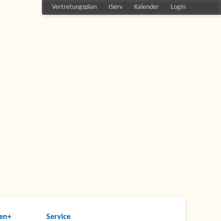
Vertretungsplan
IServ
Kalender
Login
en+
Service