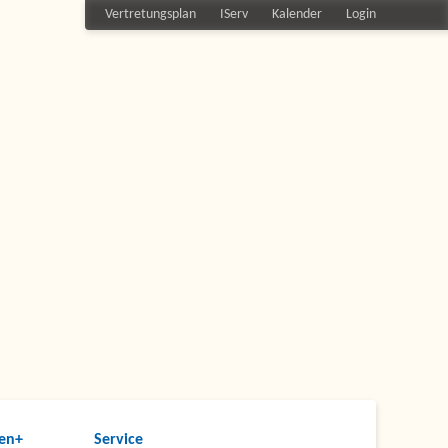
Vertretungsplan
IServ
Kalender
Login
en+
Service