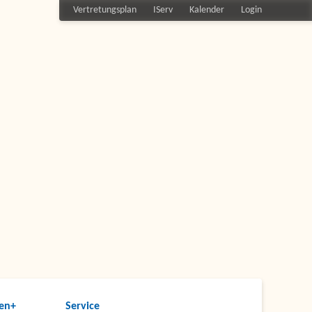
Vertretungsplan
IServ
Kalender
Login
en+
Service