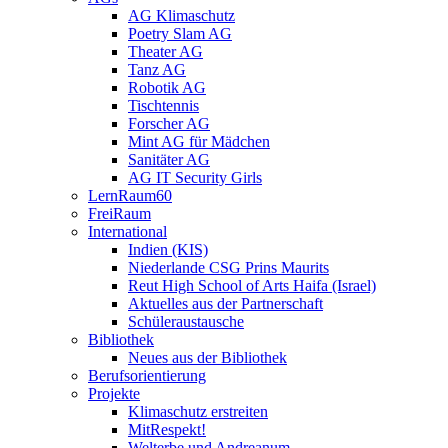
AG Klimaschutz
Poetry Slam AG
Theater AG
Tanz AG
Robotik AG
Tischtennis
Forscher AG
Mint AG für Mädchen
Sanitäter AG
AG IT Security Girls
LernRaum60
FreiRaum
International
Indien (KIS)
Niederlande CSG Prins Maurits
Reut High School of Arts Haifa (Israel)
Aktuelles aus der Partnerschaft
Schüleraustausche
Bibliothek
Neues aus der Bibliothek
Berufsorientierung
Projekte
Klimaschutz erstreiten
MitRespekt!
Welterbe und Andreanum