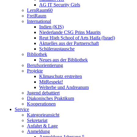
AG IT Security Girls
LernRaum60
FreiRaum
International
Indien (KIS)
Niederlande CSG Prins Maurits
Reut High School of Arts Haifa (Israel)
Aktuelles aus der Partnerschaft
Schüleraustausche
Bibliothek
Neues aus der Bibliothek
Berufsorientierung
Projekte
Klimaschutz erstreiten
MitRespekt!
Welterbe und Andreanum
Jugend debattiert
Diakonisches Praktikum
Kooperationen
Service
Kategorieansicht
Sekretariat
Anfahrt & Lage
Anmeldung
Anmeldung Jahrgang 5