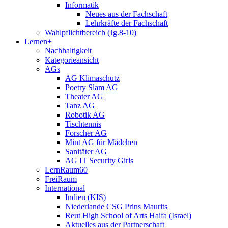
Informatik
Neues aus der Fachschaft
Lehrkräfte der Fachschaft
Wahlpflichtbereich (Jg.8-10)
Lernen+
Nachhaltigkeit
Kategorieansicht
AGs
AG Klimaschutz
Poetry Slam AG
Theater AG
Tanz AG
Robotik AG
Tischtennis
Forscher AG
Mint AG für Mädchen
Sanitäter AG
AG IT Security Girls
LernRaum60
FreiRaum
International
Indien (KIS)
Niederlande CSG Prins Maurits
Reut High School of Arts Haifa (Israel)
Aktuelles aus der Partnerschaft