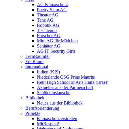
AG Klimaschutz
Poetry Slam AG
Theater AG
Tanz AG
Robotik AG
Tischtennis
Forscher AG
Mint AG für Mädchen
Sanitäter AG
AG IT Security Girls
LernRaum60
FreiRaum
International
Indien (KIS)
Niederlande CSG Prins Maurits
Reut High School of Arts Haifa (Israel)
Aktuelles aus der Partnerschaft
Schüleraustausche
Bibliothek
Neues aus der Bibliothek
Berufsorientierung
Projekte
Klimaschutz erstreiten
MitRespekt!
Welterbe und Andreanum