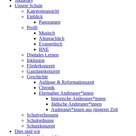
Aktuelles
Unsere Schule
Kategorieansicht
Einblick
Panoramen
Profil
Musisch
Altsprachlich
Evangelisch
BNE
Digitales Lernen
Inklusion
Förderkonzept
Ganztagskonzept
Geschichte
Anfänge & Reformationszeit
Chronik
Ehemalige Andreaner*innen
historische Andreaner*innen
Jüdische Andreaner*innen
Andreaner*innen aus jüngerer Zeit
Schulverfassung
Schulordnung
Schutzkonzept
Dies sind wir