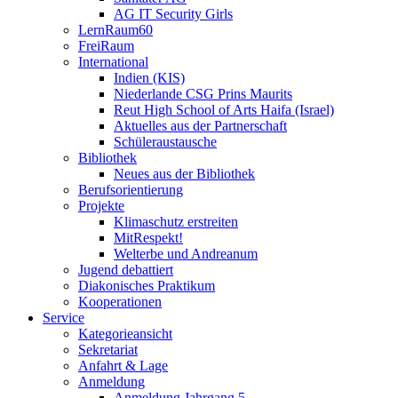
AG IT Security Girls
LernRaum60
FreiRaum
International
Indien (KIS)
Niederlande CSG Prins Maurits
Reut High School of Arts Haifa (Israel)
Aktuelles aus der Partnerschaft
Schüleraustausche
Bibliothek
Neues aus der Bibliothek
Berufsorientierung
Projekte
Klimaschutz erstreiten
MitRespekt!
Welterbe und Andreanum
Jugend debattiert
Diakonisches Praktikum
Kooperationen
Service
Kategorieansicht
Sekretariat
Anfahrt & Lage
Anmeldung
Anmeldung Jahrgang 5