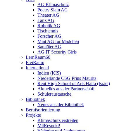
AG Klimaschutz
Poetry Slam AG
Theater AG
Tanz AG
Robotik AG
Tischtennis
Forscher AG
Mint AG für Mädchen
Sanitäter AG
AG IT Security Girls
LernRaum60
FreiRaum
International
Indien (KIS)
Niederlande CSG Prins Maurits
Reut High School of Arts Haifa (Israel)
Aktuelles aus der Partnerschaft
Schüleraustausche
Bibliothek
Neues aus der Bibliothek
Berufsorientierung
Projekte
Klimaschutz erstreiten
MitRespekt!
Welterbe und Andreanum