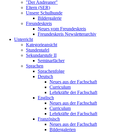
"Der Andreaner"
Eltern (SER)
Unsere Schulhunde
Bildergalerie
Freundeskreis
Neues vom Freundeskreis
Freundeskreis Newsletterarchiv
Unterricht
Kategorieansicht
Stundentafel
Sekundarstufe II
Seminarfächer
Sprachen
Sprachenfolge
Deutsch
Neues aus der Fachschaft
Curriculum
Lehrkräfte der Fachschaft
Englisch
Neues aus der Fachschaft
Curriculum
Lehrkräfte der Fachschaft
Französisch
Neues aus der Fachschaft
Bildergalerien