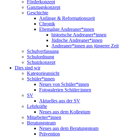
Förderkonzept
Ganztagskonzept
Geschichte
Anfänge & Reformationszeit
Chronik
Ehemalige Andreaner*innen
historische Andreaner*innen
Jüdische Andreaner*innen
Andreaner*innen aus jüngerer Zeit
Schulverfassung
Schulordnung
Schutzkonzept
Dies sind wir
Kategorieansicht
Schüler*innen
Neues von Schüler*innen
Fotogalerien Schüler:innen
SV
Aktuelles aus der SV
Lehrkräfte
Neues aus dem Kollegium
Mitarbeiter*innen
Beratungsteam
Neues aus dem Beratungsteam
Prävention