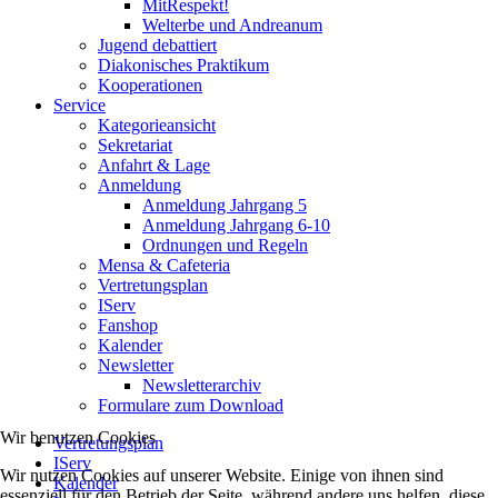
MitRespekt!
Welterbe und Andreanum
Jugend debattiert
Diakonisches Praktikum
Kooperationen
Service
Kategorieansicht
Sekretariat
Anfahrt & Lage
Anmeldung
Anmeldung Jahrgang 5
Anmeldung Jahrgang 6-10
Ordnungen und Regeln
Mensa & Cafeteria
Vertretungsplan
IServ
Fanshop
Kalender
Newsletter
Newsletterarchiv
Formulare zum Download
Wir benutzen Cookies
Vertretungsplan
IServ
Wir nutzen Cookies auf unserer Website. Einige von ihnen sind
Kalender
essenziell für den Betrieb der Seite, während andere uns helfen, diese