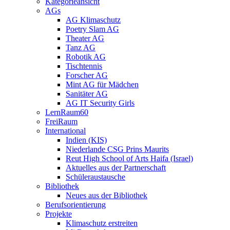
Kategorieansicht
AGs
AG Klimaschutz
Poetry Slam AG
Theater AG
Tanz AG
Robotik AG
Tischtennis
Forscher AG
Mint AG für Mädchen
Sanitäter AG
AG IT Security Girls
LernRaum60
FreiRaum
International
Indien (KIS)
Niederlande CSG Prins Maurits
Reut High School of Arts Haifa (Israel)
Aktuelles aus der Partnerschaft
Schüleraustausche
Bibliothek
Neues aus der Bibliothek
Berufsorientierung
Projekte
Klimaschutz erstreiten