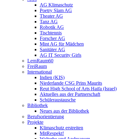
AG Klimaschutz
Poetry Slam AG
Theater AG
Tanz AG
Robotik AG
Tischtennis
Forscher AG
Mint AG für Mädchen
Sanitäter AG
AG IT Security Girls
LernRaum60
FreiRaum
International
Indien (KIS)
Niederlande CSG Prins Maurits
Reut High School of Arts Haifa (Israel)
Aktuelles aus der Partnerschaft
Schüleraustausche
Bibliothek
Neues aus der Bibliothek
Berufsorientierung
Projekte
Klimaschutz erstreiten
MitRespekt!
Welterbe und Andreanum