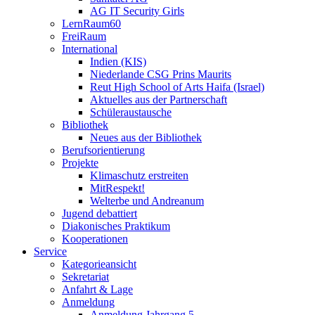
AG IT Security Girls
LernRaum60
FreiRaum
International
Indien (KIS)
Niederlande CSG Prins Maurits
Reut High School of Arts Haifa (Israel)
Aktuelles aus der Partnerschaft
Schüleraustausche
Bibliothek
Neues aus der Bibliothek
Berufsorientierung
Projekte
Klimaschutz erstreiten
MitRespekt!
Welterbe und Andreanum
Jugend debattiert
Diakonisches Praktikum
Kooperationen
Service
Kategorieansicht
Sekretariat
Anfahrt & Lage
Anmeldung
Anmeldung Jahrgang 5