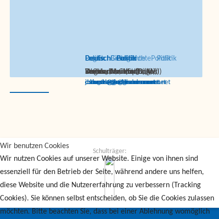
Deutsch
Latein
Deutsch
Englisch
Deutsch
Politik
Geschichte
Biologie
Politik
Politik
Geschichte
Politik
Politik
Politik
Levers, Christoph (Lev)
Becker, Markus (BcM)
Dugas, Daniela (Dug)
Koßmann, Carolin (Kos)
Stender, Jan (Std)
Wettlaufer, Moritz (Wtl)
c.levers@andreanum.net
m.becker@andreanum.net
d.dugas@andreanum.net
c.kossmann@andreanum.net
j.stender@andreanum.net
m.wettlaufer@andreanum.net
Wir benutzen Cookies
Schulträger:
Wir nutzen Cookies auf unserer Website. Einige von ihnen sind
essenziell für den Betrieb der Seite, während andere uns helfen,
diese Website und die Nutzererfahrung zu verbessern (Tracking
Cookies). Sie können selbst entscheiden, ob Sie die Cookies zulassen
möchten. Bitte beachten Sie, dass bei einer Ablehnung womöglich