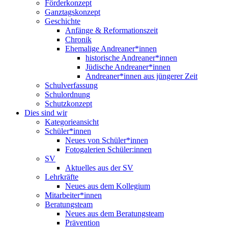
Förderkonzept
Ganztagskonzept
Geschichte
Anfänge & Reformationszeit
Chronik
Ehemalige Andreaner*innen
historische Andreaner*innen
Jüdische Andreaner*innen
Andreaner*innen aus jüngerer Zeit
Schulverfassung
Schulordnung
Schutzkonzept
Dies sind wir
Kategorieansicht
Schüler*innen
Neues von Schüler*innen
Fotogalerien Schüler:innen
SV
Aktuelles aus der SV
Lehrkräfte
Neues aus dem Kollegium
Mitarbeiter*innen
Beratungsteam
Neues aus dem Beratungsteam
Prävention