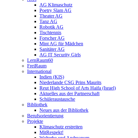
AG Klimaschutz
Poetry Slam AG
Theater AG
Tanz AG
Robotik AG
Tischtennis
Forscher AG
Mint AG für Mädchen
Sanitäter AG
AG IT Security Girls
LernRaum60
FreiRaum
International
Indien (KIS)
Niederlande CSG Prins Maurits
Reut High School of Arts Haifa (Israel)
Aktuelles aus der Partnerschaft
Schüleraustausche
Bibliothek
Neues aus der Bibliothek
Berufsorientierung
Projekte
Klimaschutz erstreiten
MitRespekt!
Welterbe und Andreanum