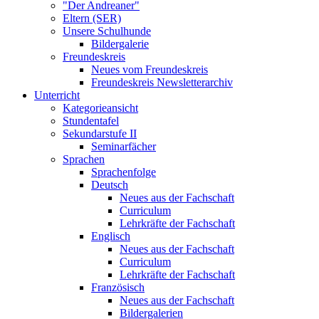
"Der Andreaner"
Eltern (SER)
Unsere Schulhunde
Bildergalerie
Freundeskreis
Neues vom Freundeskreis
Freundeskreis Newsletterarchiv
Unterricht
Kategorieansicht
Stundentafel
Sekundarstufe II
Seminarfächer
Sprachen
Sprachenfolge
Deutsch
Neues aus der Fachschaft
Curriculum
Lehrkräfte der Fachschaft
Englisch
Neues aus der Fachschaft
Curriculum
Lehrkräfte der Fachschaft
Französisch
Neues aus der Fachschaft
Bildergalerien