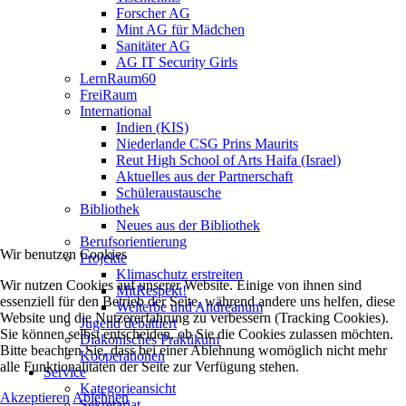
Forscher AG
Mint AG für Mädchen
Sanitäter AG
AG IT Security Girls
LernRaum60
FreiRaum
International
Indien (KIS)
Niederlande CSG Prins Maurits
Reut High School of Arts Haifa (Israel)
Aktuelles aus der Partnerschaft
Schüleraustausche
Bibliothek
Neues aus der Bibliothek
Berufsorientierung
Wir benutzen Cookies
Projekte
Klimaschutz erstreiten
Wir nutzen Cookies auf unserer Website. Einige von ihnen sind
MitRespekt!
essenziell für den Betrieb der Seite, während andere uns helfen, diese
Welterbe und Andreanum
Website und die Nutzererfahrung zu verbessern (Tracking Cookies).
Jugend debattiert
Sie können selbst entscheiden, ob Sie die Cookies zulassen möchten.
Diakonisches Praktikum
Bitte beachten Sie, dass bei einer Ablehnung womöglich nicht mehr
Kooperationen
alle Funktionalitäten der Seite zur Verfügung stehen.
Service
Kategorieansicht
Akzeptieren
Ablehnen
Sekretariat