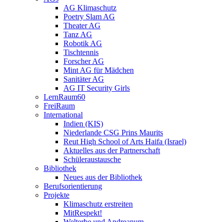
AG Klimaschutz
Poetry Slam AG
Theater AG
Tanz AG
Robotik AG
Tischtennis
Forscher AG
Mint AG für Mädchen
Sanitäter AG
AG IT Security Girls
LernRaum60
FreiRaum
International
Indien (KIS)
Niederlande CSG Prins Maurits
Reut High School of Arts Haifa (Israel)
Aktuelles aus der Partnerschaft
Schüleraustausche
Bibliothek
Neues aus der Bibliothek
Berufsorientierung
Projekte
Klimaschutz erstreiten
MitRespekt!
Welterbe und Andreanum