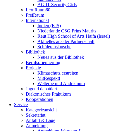
AG IT Security Girls
LernRaum60
FreiRaum
International
Indien (KIS)
Niederlande CSG Prins Maurits
Reut High School of Arts Haifa (Israel)
Aktuelles aus der Partnerschaft
Schüleraustausche
Bibliothek
Neues aus der Bibliothek
Berufsorientierung
Projekte
Klimaschutz erstreiten
MitRespekt!
Welterbe und Andreanum
Jugend debattiert
Diakonisches Praktikum
Kooperationen
Service
Kategorieansicht
Sekretariat
Anfahrt & Lage
Anmeldung
Anmeldung Jahrgang 5