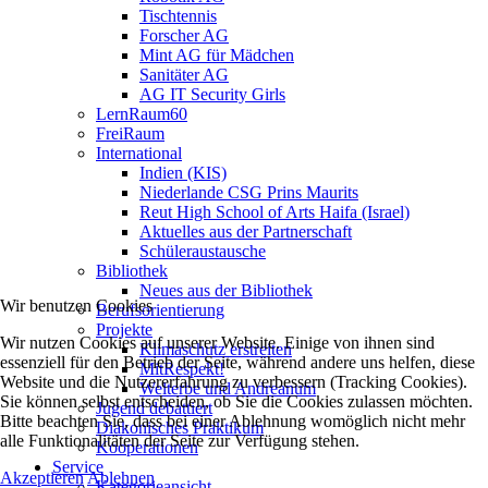
Tischtennis
Forscher AG
Mint AG für Mädchen
Sanitäter AG
AG IT Security Girls
LernRaum60
FreiRaum
International
Indien (KIS)
Niederlande CSG Prins Maurits
Reut High School of Arts Haifa (Israel)
Aktuelles aus der Partnerschaft
Schüleraustausche
Bibliothek
Neues aus der Bibliothek
Wir benutzen Cookies
Berufsorientierung
Projekte
Wir nutzen Cookies auf unserer Website. Einige von ihnen sind
Klimaschutz erstreiten
essenziell für den Betrieb der Seite, während andere uns helfen, diese
MitRespekt!
Website und die Nutzererfahrung zu verbessern (Tracking Cookies).
Welterbe und Andreanum
Sie können selbst entscheiden, ob Sie die Cookies zulassen möchten.
Jugend debattiert
Bitte beachten Sie, dass bei einer Ablehnung womöglich nicht mehr
Diakonisches Praktikum
alle Funktionalitäten der Seite zur Verfügung stehen.
Kooperationen
Service
Akzeptieren
Ablehnen
Kategorieansicht