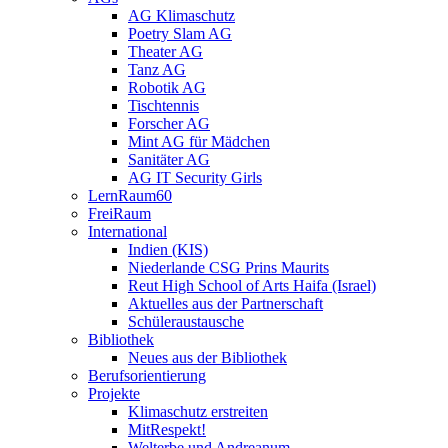
AG Klimaschutz
Poetry Slam AG
Theater AG
Tanz AG
Robotik AG
Tischtennis
Forscher AG
Mint AG für Mädchen
Sanitäter AG
AG IT Security Girls
LernRaum60
FreiRaum
International
Indien (KIS)
Niederlande CSG Prins Maurits
Reut High School of Arts Haifa (Israel)
Aktuelles aus der Partnerschaft
Schüleraustausche
Bibliothek
Neues aus der Bibliothek
Berufsorientierung
Projekte
Klimaschutz erstreiten
MitRespekt!
Welterbe und Andreanum