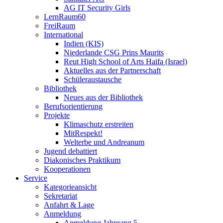
AG IT Security Girls
LernRaum60
FreiRaum
International
Indien (KIS)
Niederlande CSG Prins Maurits
Reut High School of Arts Haifa (Israel)
Aktuelles aus der Partnerschaft
Schüleraustausche
Bibliothek
Neues aus der Bibliothek
Berufsorientierung
Projekte
Klimaschutz erstreiten
MitRespekt!
Welterbe und Andreanum
Jugend debattiert
Diakonisches Praktikum
Kooperationen
Service
Kategorieansicht
Sekretariat
Anfahrt & Lage
Anmeldung
Anmeldung Jahrgang 5