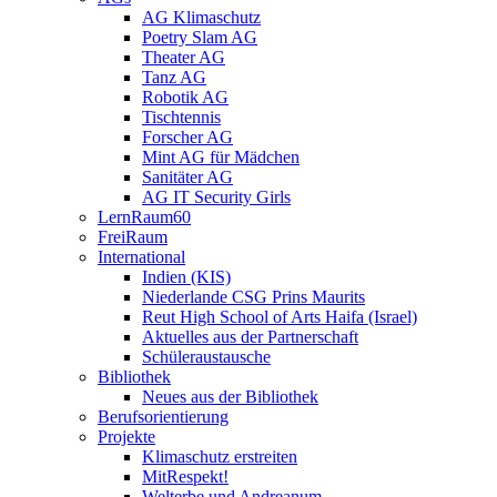
AG Klimaschutz
Poetry Slam AG
Theater AG
Tanz AG
Robotik AG
Tischtennis
Forscher AG
Mint AG für Mädchen
Sanitäter AG
AG IT Security Girls
LernRaum60
FreiRaum
International
Indien (KIS)
Niederlande CSG Prins Maurits
Reut High School of Arts Haifa (Israel)
Aktuelles aus der Partnerschaft
Schüleraustausche
Bibliothek
Neues aus der Bibliothek
Berufsorientierung
Projekte
Klimaschutz erstreiten
MitRespekt!
Welterbe und Andreanum