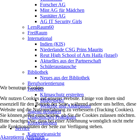
Forscher AG
Mint AG für Mädchen
Sanitäter AG
AG IT Security Girls
LernRaum60
FreiRaum
International
Indien (KIS)
Niederlande CSG Prins Maurits
Reut High School of Arts Haifa (Israel)
Aktuelles aus der Partnerschaft
Schüleraustausche
Bibliothek
Neues aus der Bibliothek
Berufsorientierung
Wir benutzen Cookies
Projekte
Klimaschutz erstreiten
Wir nutzen Cookies auf unserer Website. Einige von ihnen sind
MitRespekt!
essenziell für den Betrieb der Seite, während andere uns helfen, diese
Welterbe und Andreanum
Website und die Nutzererfahrung zu verbessern (Tracking Cookies).
Jugend debattiert
Sie können selbst entscheiden, ob Sie die Cookies zulassen möchten.
Diakonisches Praktikum
Bitte beachten Sie, dass bei einer Ablehnung womöglich nicht mehr
Kooperationen
alle Funktionalitäten der Seite zur Verfügung stehen.
Service
Kategorieansicht
Akzeptieren
Ablehnen
Sekretariat