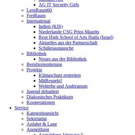
AG IT Security Girls
LernRaum60
FreiRaum
International
Indien (KIS)
Niederlande CSG Prins Maurits
Reut High School of Arts Haifa (Israel)
Aktuelles aus der Partnerschaft
Schüleraustausche
Bibliothek
Neues aus der Bibliothek
Berufsorientierung
Projekte
Klimaschutz erstreiten
MitRespekt!
Welterbe und Andreanum
Jugend debattiert
Diakonisches Praktikum
Kooperationen
Service
Kategorieansicht
Sekretariat
Anfahrt & Lage
Anmeldung
Anmeldung Jahrgang 5