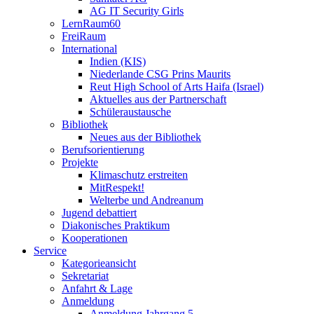
AG IT Security Girls
LernRaum60
FreiRaum
International
Indien (KIS)
Niederlande CSG Prins Maurits
Reut High School of Arts Haifa (Israel)
Aktuelles aus der Partnerschaft
Schüleraustausche
Bibliothek
Neues aus der Bibliothek
Berufsorientierung
Projekte
Klimaschutz erstreiten
MitRespekt!
Welterbe und Andreanum
Jugend debattiert
Diakonisches Praktikum
Kooperationen
Service
Kategorieansicht
Sekretariat
Anfahrt & Lage
Anmeldung
Anmeldung Jahrgang 5