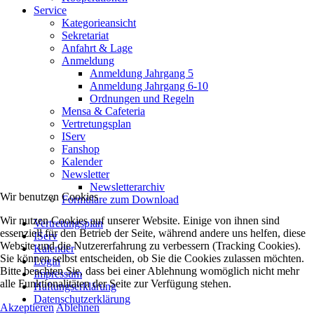
Service
Kategorieansicht
Sekretariat
Anfahrt & Lage
Anmeldung
Anmeldung Jahrgang 5
Anmeldung Jahrgang 6-10
Ordnungen und Regeln
Mensa & Cafeteria
Vertretungsplan
IServ
Fanshop
Kalender
Newsletter
Newsletterarchiv
Wir benutzen Cookies
Formulare zum Download
Wir nutzen Cookies auf unserer Website. Einige von ihnen sind
Vertretungsplan
essenziell für den Betrieb der Seite, während andere uns helfen, diese
IServ
Website und die Nutzererfahrung zu verbessern (Tracking Cookies).
Kalender
Sie können selbst entscheiden, ob Sie die Cookies zulassen möchten.
Login
Bitte beachten Sie, dass bei einer Ablehnung womöglich nicht mehr
Impressum
alle Funktionalitäten der Seite zur Verfügung stehen.
Haftungserklärung
Datenschutzerklärung
Akzeptieren
Ablehnen