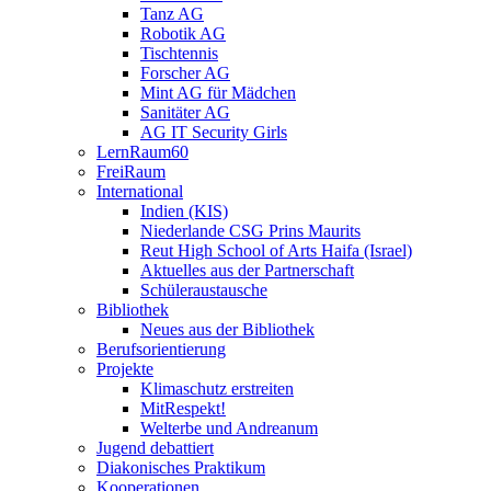
Tanz AG
Robotik AG
Tischtennis
Forscher AG
Mint AG für Mädchen
Sanitäter AG
AG IT Security Girls
LernRaum60
FreiRaum
International
Indien (KIS)
Niederlande CSG Prins Maurits
Reut High School of Arts Haifa (Israel)
Aktuelles aus der Partnerschaft
Schüleraustausche
Bibliothek
Neues aus der Bibliothek
Berufsorientierung
Projekte
Klimaschutz erstreiten
MitRespekt!
Welterbe und Andreanum
Jugend debattiert
Diakonisches Praktikum
Kooperationen