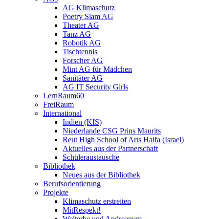
AG Klimaschutz
Poetry Slam AG
Theater AG
Tanz AG
Robotik AG
Tischtennis
Forscher AG
Mint AG für Mädchen
Sanitäter AG
AG IT Security Girls
LernRaum60
FreiRaum
International
Indien (KIS)
Niederlande CSG Prins Maurits
Reut High School of Arts Haifa (Israel)
Aktuelles aus der Partnerschaft
Schüleraustausche
Bibliothek
Neues aus der Bibliothek
Berufsorientierung
Projekte
Klimaschutz erstreiten
MitRespekt!
Welterbe und Andreanum