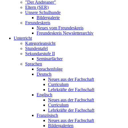
"Der Andreaner"
Eltern (SER)
Unsere Schulhunde
Bildergalerie
Freundeskreis
Neues vom Freundeskreis
Freundeskreis Newsletterarchiv
Unterricht
Kategorieansicht
Stundentafel
Sekundarstufe II
Seminarfächer
Sprachen
Sprachenfolge
Deutsch
Neues aus der Fachschaft
Curriculum
Lehrkräfte der Fachschaft
Englisch
Neues aus der Fachschaft
Curriculum
Lehrkräfte der Fachschaft
Französisch
Neues aus der Fachschaft
Bildergalerien