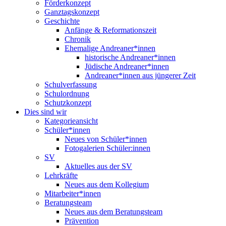
Förderkonzept
Ganztagskonzept
Geschichte
Anfänge & Reformationszeit
Chronik
Ehemalige Andreaner*innen
historische Andreaner*innen
Jüdische Andreaner*innen
Andreaner*innen aus jüngerer Zeit
Schulverfassung
Schulordnung
Schutzkonzept
Dies sind wir
Kategorieansicht
Schüler*innen
Neues von Schüler*innen
Fotogalerien Schüler:innen
SV
Aktuelles aus der SV
Lehrkräfte
Neues aus dem Kollegium
Mitarbeiter*innen
Beratungsteam
Neues aus dem Beratungsteam
Prävention