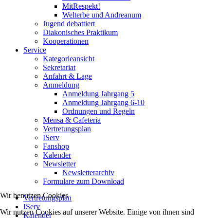
MitRespekt!
Welterbe und Andreanum
Jugend debattiert
Diakonisches Praktikum
Kooperationen
Service
Kategorieansicht
Sekretariat
Anfahrt & Lage
Anmeldung
Anmeldung Jahrgang 5
Anmeldung Jahrgang 6-10
Ordnungen und Regeln
Mensa & Cafeteria
Vertretungsplan
IServ
Fanshop
Kalender
Newsletter
Newsletterarchiv
Formulare zum Download
Wir benutzen Cookies
Vertretungsplan
IServ
Wir nutzen Cookies auf unserer Website. Einige von ihnen sind
Kalender