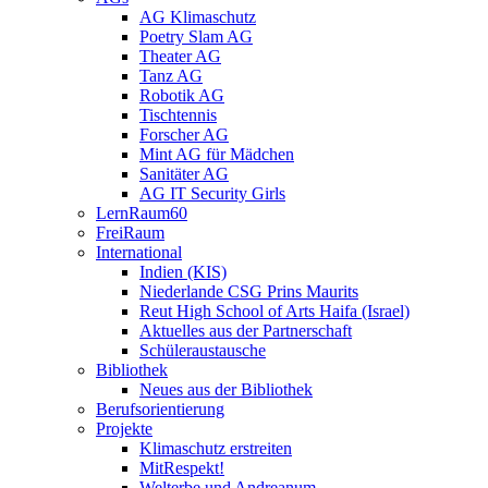
AG Klimaschutz
Poetry Slam AG
Theater AG
Tanz AG
Robotik AG
Tischtennis
Forscher AG
Mint AG für Mädchen
Sanitäter AG
AG IT Security Girls
LernRaum60
FreiRaum
International
Indien (KIS)
Niederlande CSG Prins Maurits
Reut High School of Arts Haifa (Israel)
Aktuelles aus der Partnerschaft
Schüleraustausche
Bibliothek
Neues aus der Bibliothek
Berufsorientierung
Projekte
Klimaschutz erstreiten
MitRespekt!
Welterbe und Andreanum