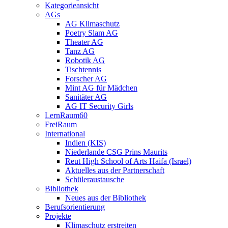
Kategorieansicht
AGs
AG Klimaschutz
Poetry Slam AG
Theater AG
Tanz AG
Robotik AG
Tischtennis
Forscher AG
Mint AG für Mädchen
Sanitäter AG
AG IT Security Girls
LernRaum60
FreiRaum
International
Indien (KIS)
Niederlande CSG Prins Maurits
Reut High School of Arts Haifa (Israel)
Aktuelles aus der Partnerschaft
Schüleraustausche
Bibliothek
Neues aus der Bibliothek
Berufsorientierung
Projekte
Klimaschutz erstreiten