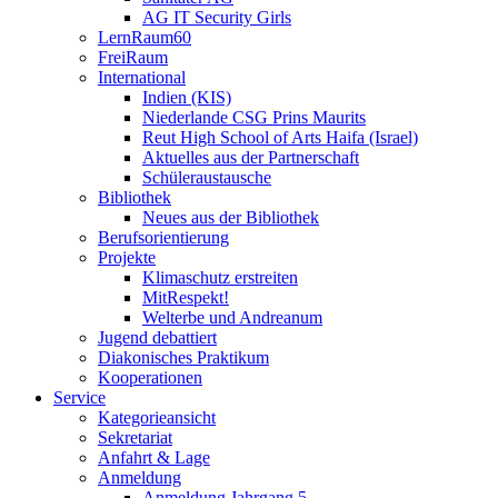
AG IT Security Girls
LernRaum60
FreiRaum
International
Indien (KIS)
Niederlande CSG Prins Maurits
Reut High School of Arts Haifa (Israel)
Aktuelles aus der Partnerschaft
Schüleraustausche
Bibliothek
Neues aus der Bibliothek
Berufsorientierung
Projekte
Klimaschutz erstreiten
MitRespekt!
Welterbe und Andreanum
Jugend debattiert
Diakonisches Praktikum
Kooperationen
Service
Kategorieansicht
Sekretariat
Anfahrt & Lage
Anmeldung
Anmeldung Jahrgang 5