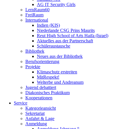
AG IT Security Girls
LernRaum60
FreiRaum
International
Indien (KIS)
Niederlande CSG Prins Maurits
Reut High School of Arts Haifa (Israel)
Aktuelles aus der Partnerschaft
Schüleraustausche
Bibliothek
Neues aus der Bibliothek
Berufsorientierung
Projekte
Klimaschutz erstreiten
MitRespekt!
Welterbe und Andreanum
Jugend debattiert
Diakonisches Praktikum
Kooperationen
Service
Kategorieansicht
Sekretariat
Anfahrt & Lage
Anmeldung
Anmeldung Jahrgang 5