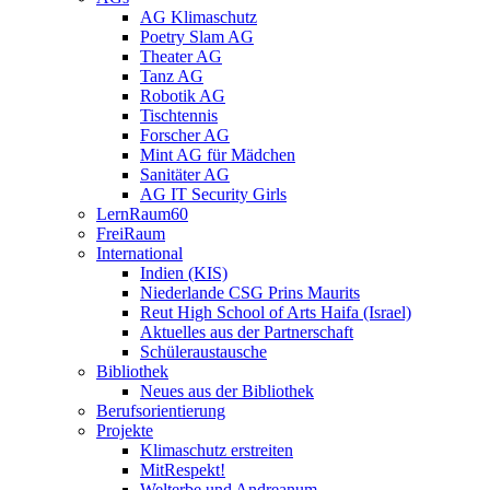
AG Klimaschutz
Poetry Slam AG
Theater AG
Tanz AG
Robotik AG
Tischtennis
Forscher AG
Mint AG für Mädchen
Sanitäter AG
AG IT Security Girls
LernRaum60
FreiRaum
International
Indien (KIS)
Niederlande CSG Prins Maurits
Reut High School of Arts Haifa (Israel)
Aktuelles aus der Partnerschaft
Schüleraustausche
Bibliothek
Neues aus der Bibliothek
Berufsorientierung
Projekte
Klimaschutz erstreiten
MitRespekt!
Welterbe und Andreanum