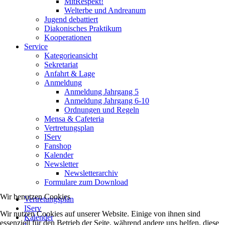
MitRespekt!
Welterbe und Andreanum
Jugend debattiert
Diakonisches Praktikum
Kooperationen
Service
Kategorieansicht
Sekretariat
Anfahrt & Lage
Anmeldung
Anmeldung Jahrgang 5
Anmeldung Jahrgang 6-10
Ordnungen und Regeln
Mensa & Cafeteria
Vertretungsplan
IServ
Fanshop
Kalender
Newsletter
Newsletterarchiv
Formulare zum Download
Wir benutzen Cookies
Vertretungsplan
IServ
Wir nutzen Cookies auf unserer Website. Einige von ihnen sind
Kalender
essenziell für den Betrieb der Seite, während andere uns helfen, diese