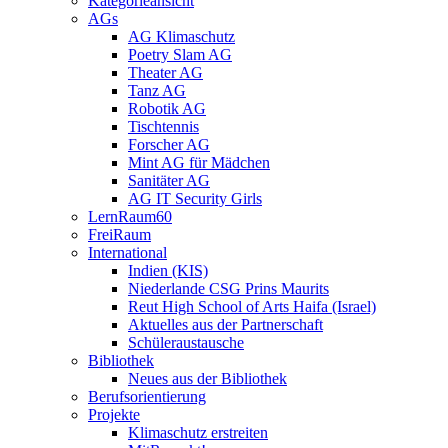
Kategorieansicht
AGs
AG Klimaschutz
Poetry Slam AG
Theater AG
Tanz AG
Robotik AG
Tischtennis
Forscher AG
Mint AG für Mädchen
Sanitäter AG
AG IT Security Girls
LernRaum60
FreiRaum
International
Indien (KIS)
Niederlande CSG Prins Maurits
Reut High School of Arts Haifa (Israel)
Aktuelles aus der Partnerschaft
Schüleraustausche
Bibliothek
Neues aus der Bibliothek
Berufsorientierung
Projekte
Klimaschutz erstreiten