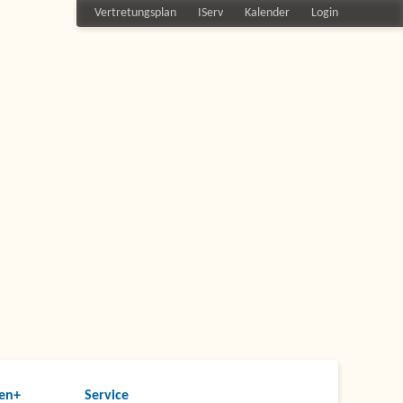
Vertretungsplan
IServ
Kalender
Login
en+
Service