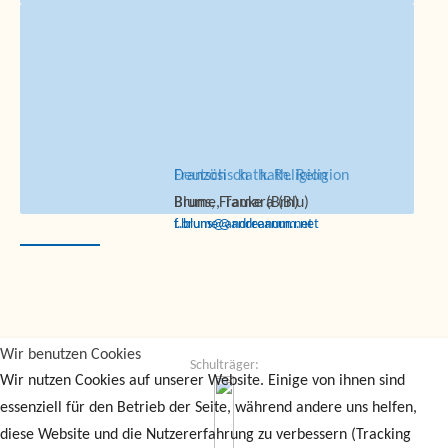
Französisch
Deutsch
kath. Religion
kath. Religion
Blume, Tamara (Blu)
Bruns, Frauke (Brn)
t.blume@andreanum.net
f.bruns@andreanum.net
Wir benutzen Cookies
Schulträger:
Wir nutzen Cookies auf unserer Website. Einige von ihnen sind
essenziell für den Betrieb der Seite, während andere uns helfen,
diese Website und die Nutzererfahrung zu verbessern (Tracking