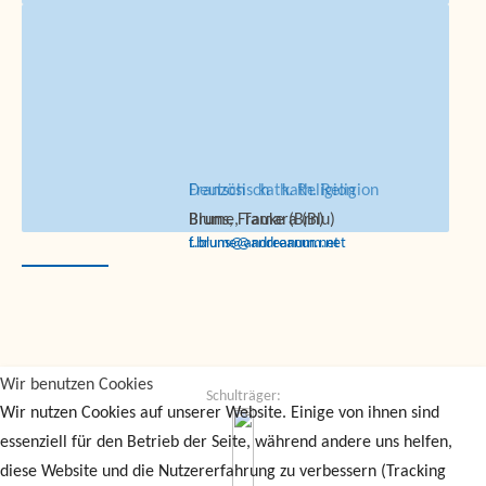
Französisch
Deutsch
kath. Religion
kath. Religion
Blume, Tamara (Blu)
Bruns, Frauke (Brn)
t.blume@andreanum.net
f.bruns@andreanum.net
Wir benutzen Cookies
Schulträger:
Wir nutzen Cookies auf unserer Website. Einige von ihnen sind
essenziell für den Betrieb der Seite, während andere uns helfen,
diese Website und die Nutzererfahrung zu verbessern (Tracking