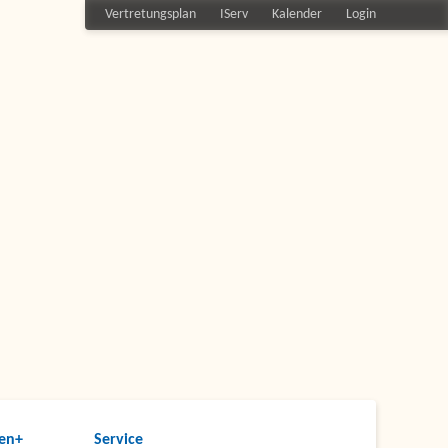
Vertretungsplan
IServ
Kalender
Login
en+
Service