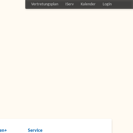
Vertretungsplan
IServ
Kalender
Login
en+
Service