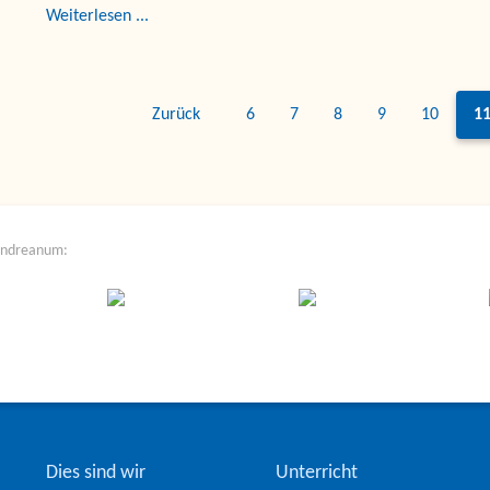
Weiterlesen ...
Zurück
6
7
8
9
10
1
Andreanum:
Dies sind wir
Unterricht