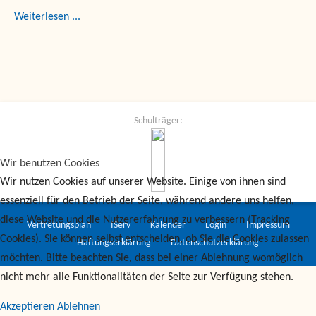
Weiterlesen ...
Schulträger:
Wir benutzen Cookies
Wir nutzen Cookies auf unserer Website. Einige von ihnen sind
essenziell für den Betrieb der Seite, während andere uns helfen,
diese Website und die Nutzererfahrung zu verbessern (Tracking
Vertretungsplan
IServ
Kalender
Login
Impressum
Cookies). Sie können selbst entscheiden, ob Sie die Cookies zulassen
Haftungserklärung
Datenschutzerklärung
möchten. Bitte beachten Sie, dass bei einer Ablehnung womöglich
nicht mehr alle Funktionalitäten der Seite zur Verfügung stehen.
Akzeptieren
Ablehnen