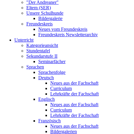
"Der Andreaner"
Eltern (SER)
Unsere Schulhunde
Bildergalerie
Freundeskreis
Neues vom Freundeskreis
Freundeskreis Newsletterarchiv
Unterricht
Kategorieansicht
Stundentafel
Sekundarstufe II
Seminarfächer
Sprachen
Sprachenfolge
Deutsch
Neues aus der Fachschaft
Curriculum
Lehrkräfte der Fachschaft
Englisch
Neues aus der Fachschaft
Curriculum
Lehrkräfte der Fachschaft
Französisch
Neues aus der Fachschaft
Bildergalerien