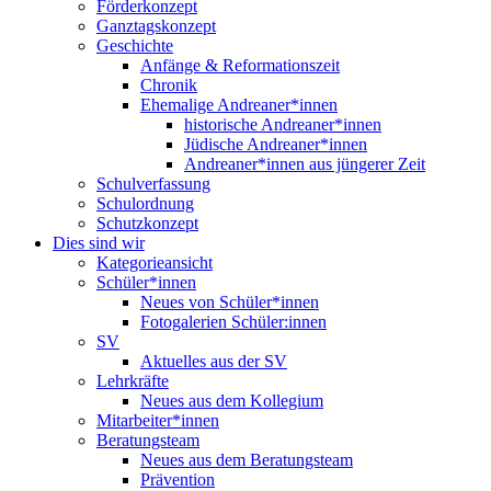
Förderkonzept
Ganztagskonzept
Geschichte
Anfänge & Reformationszeit
Chronik
Ehemalige Andreaner*innen
historische Andreaner*innen
Jüdische Andreaner*innen
Andreaner*innen aus jüngerer Zeit
Schulverfassung
Schulordnung
Schutzkonzept
Dies sind wir
Kategorieansicht
Schüler*innen
Neues von Schüler*innen
Fotogalerien Schüler:innen
SV
Aktuelles aus der SV
Lehrkräfte
Neues aus dem Kollegium
Mitarbeiter*innen
Beratungsteam
Neues aus dem Beratungsteam
Prävention