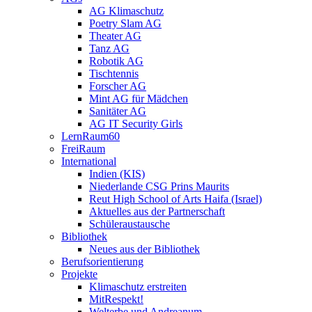
AG Klimaschutz
Poetry Slam AG
Theater AG
Tanz AG
Robotik AG
Tischtennis
Forscher AG
Mint AG für Mädchen
Sanitäter AG
AG IT Security Girls
LernRaum60
FreiRaum
International
Indien (KIS)
Niederlande CSG Prins Maurits
Reut High School of Arts Haifa (Israel)
Aktuelles aus der Partnerschaft
Schüleraustausche
Bibliothek
Neues aus der Bibliothek
Berufsorientierung
Projekte
Klimaschutz erstreiten
MitRespekt!
Welterbe und Andreanum