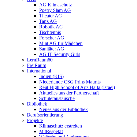
AG Klimaschutz
Poetry Slam AG
Theater AG
Tanz AG
Robotik AG
Tischtennis
Forscher AG
Mint AG für Mädchen
Sanitäter AG
AG IT Security Girls
LernRaum60
FreiRaum
International
Indien (KIS)
Niederlande CSG Prins Maurits
Reut High School of Arts Haifa (Israel)
Aktuelles aus der Partnerschaft
Schüleraustausche
Bibliothek
Neues aus der Bibliothek
Berufsorientierung
Projekte
Klimaschutz erstreiten
MitRespekt!
Welterbe und Andreanum