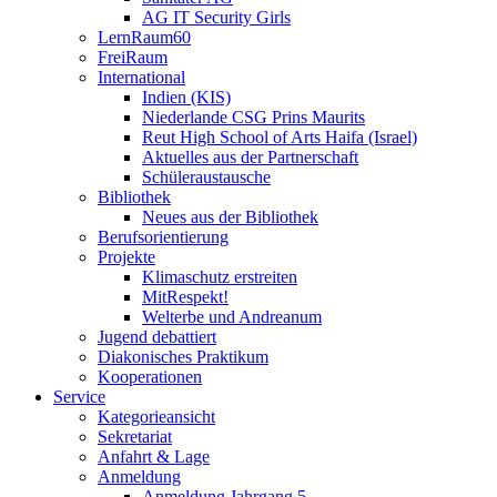
AG IT Security Girls
LernRaum60
FreiRaum
International
Indien (KIS)
Niederlande CSG Prins Maurits
Reut High School of Arts Haifa (Israel)
Aktuelles aus der Partnerschaft
Schüleraustausche
Bibliothek
Neues aus der Bibliothek
Berufsorientierung
Projekte
Klimaschutz erstreiten
MitRespekt!
Welterbe und Andreanum
Jugend debattiert
Diakonisches Praktikum
Kooperationen
Service
Kategorieansicht
Sekretariat
Anfahrt & Lage
Anmeldung
Anmeldung Jahrgang 5