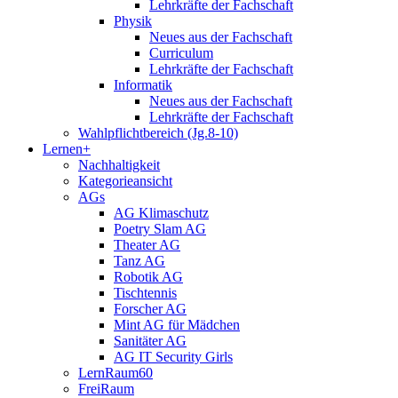
Lehrkräfte der Fachschaft
Physik
Neues aus der Fachschaft
Curriculum
Lehrkräfte der Fachschaft
Informatik
Neues aus der Fachschaft
Lehrkräfte der Fachschaft
Wahlpflichtbereich (Jg.8-10)
Lernen+
Nachhaltigkeit
Kategorieansicht
AGs
AG Klimaschutz
Poetry Slam AG
Theater AG
Tanz AG
Robotik AG
Tischtennis
Forscher AG
Mint AG für Mädchen
Sanitäter AG
AG IT Security Girls
LernRaum60
FreiRaum