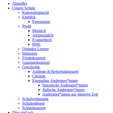
Aktuelles
Unsere Schule
Kategorieansicht
Einblick
Panoramen
Profil
Musisch
Altsprachlich
Evangelisch
BNE
Digitales Lernen
Inklusion
Förderkonzept
Ganztagskonzept
Geschichte
Anfänge & Reformationszeit
Chronik
Ehemalige Andreaner*innen
historische Andreaner*innen
Jüdische Andreaner*innen
Andreaner*innen aus jüngerer Zeit
Schulverfassung
Schulordnung
Schutzkonzept
Dies sind wir