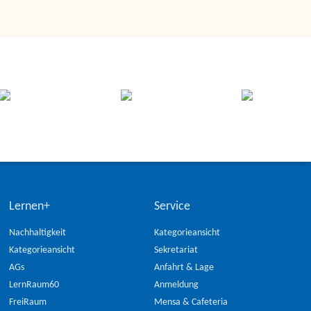
Lernen+
Service
Nachhaltigkeit
Kategorieansicht
Kategorieansicht
Sekretariat
AGs
Anfahrt & Lage
LernRaum60
Anmeldung
FreiRaum
Mensa & Cafeteria