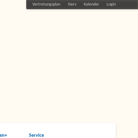
Vertretungsplan
IServ
Kalender
Login
en+
Service