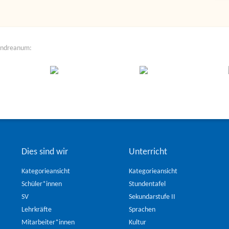
Andreanum:
Dies sind wir
Unterricht
Kategorieansicht
Kategorieansicht
Schüler*innen
Stundentafel
SV
Sekundarstufe II
Lehrkräfte
Sprachen
Mitarbeiter*innen
Kultur