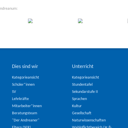
Andreanum:
Dies sind wir
Unterricht
Kategorieansicht
Kategorieansicht
Schüler*innen
Stundentafel
SV
Sekundarstufe II
Lehrkräfte
Sprachen
Mitarbeiter*innen
Kultur
Beratungsteam
Gesellschaft
"Der Andreaner"
Naturwissenschaften
Eltern (SER)
Wahlpflichtbereich (Jg.8-