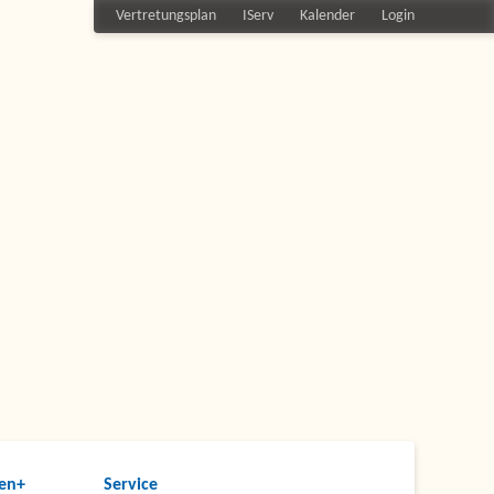
Vertretungsplan
IServ
Kalender
Login
en+
Service